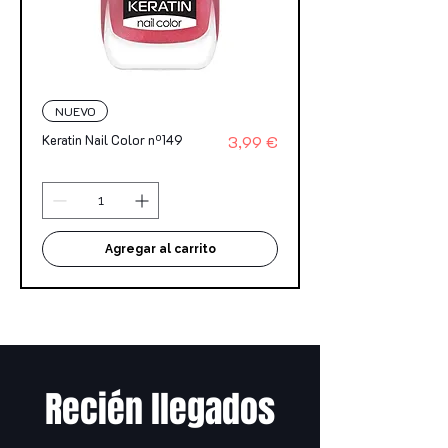
NUEVO
Precio
Keratin Nail Color nº149
3,99 €
Agregar al carrito
Recién llegados