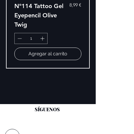
Precio
8,99 €
Nº114 Tattoo Gel
Eyepencil Olive
Twig
Agregar al carrito
SÍGUENOS