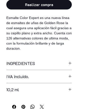
Realizar compra
Esmalte Color Expert es una nueva línea
de esmaltes de uñas de Golden Rose la
cual asegura una aplicación fácil gracias a
su cepillo plano y extra ancho. Cuenta con
126 alternativas colores de ultima moda,
con la formulación brillante y de larga
duracion.
INGREDIENTES
butyl acetate, ethyl acetate,
IVA incluido.
nitrocellulose, adipic acid/neopentyl
glycol/trimellitic anhydride copolymer,
acetyl tributyl citrate, isopropyl
10,2 ml
alcohol, acrylates copolymer,
stearalkonium bentonite,
styrene/acrylates copolymer, n-butyl