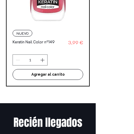
NUEVO
Precio
Keratin Nail Color nº149
3,99 €
Agregar al carrito
Recién llegados