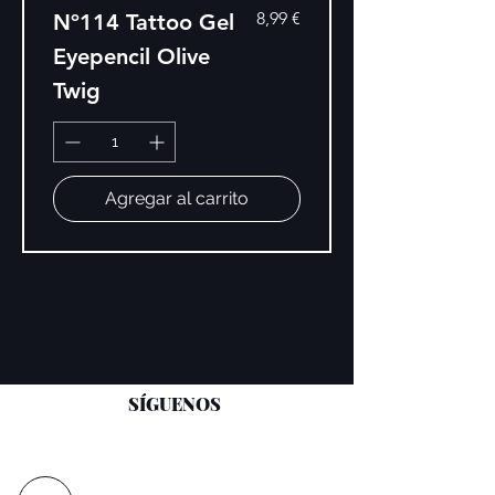
Precio
8,99 €
Nº114 Tattoo Gel
Eyepencil Olive
Twig
Agregar al carrito
SÍGUENOS