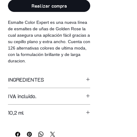
Realizar compra
Esmalte Color Expert es una nueva línea
de esmaltes de uñas de Golden Rose la
cual asegura una aplicación fácil gracias a
su cepillo plano y extra ancho. Cuenta con
126 alternativas colores de ultima moda,
con la formulación brillante y de larga
duracion.
INGREDIENTES
butyl acetate, ethyl acetate,
IVA incluido.
nitrocellulose, adipic acid/neopentyl
glycol/trimellitic anhydride copolymer,
acetyl tributyl citrate, isopropyl
10,2 ml
alcohol, acrylates copolymer,
stearalkonium bentonite,
styrene/acrylates copolymer, n-butyl