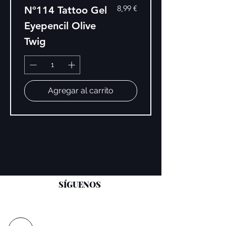
Precio
8,99 €
Nº114 Tattoo Gel
Eyepencil Olive
Twig
Agregar al carrito
SÍGUENOS