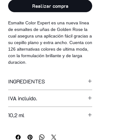
Realizar compra
Esmalte Color Expert es una nueva línea
de esmaltes de uñas de Golden Rose la
cual asegura una aplicación fácil gracias a
su cepillo plano y extra ancho. Cuenta con
126 alternativas colores de ultima moda,
con la formulación brillante y de larga
duracion.
INGREDIENTES
butyl acetate, ethyl acetate,
IVA incluido.
nitrocellulose, adipic acid/neopentyl
glycol/trimellitic anhydride copolymer,
acetyl tributyl citrate, isopropyl
10,2 ml
alcohol, acrylates copolymer,
stearalkonium bentonite,
styrene/acrylates copolymer, n-butyl