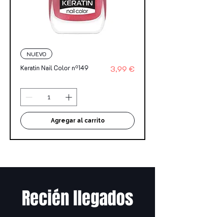
NUEVO
Precio
Keratin Nail Color nº149
3,99 €
Agregar al carrito
Recién llegados