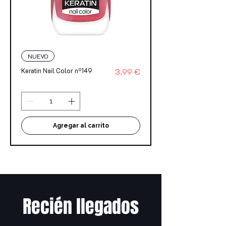
NUEVO
Precio
Keratin Nail Color nº149
3,99 €
Agregar al carrito
Recién llegados