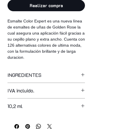
Realizar compra
Esmalte Color Expert es una nueva línea
de esmaltes de uñas de Golden Rose la
cual asegura una aplicación fácil gracias a
su cepillo plano y extra ancho. Cuenta con
126 alternativas colores de ultima moda,
con la formulación brillante y de larga
duracion.
INGREDIENTES
butyl acetate, ethyl acetate,
IVA incluido.
nitrocellulose, adipic acid/neopentyl
glycol/trimellitic anhydride copolymer,
acetyl tributyl citrate, isopropyl
10,2 ml
alcohol, acrylates copolymer,
stearalkonium bentonite,
styrene/acrylates copolymer, n-butyl