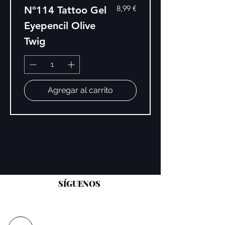
Precio
8,99 €
Nº114 Tattoo Gel
Eyepencil Olive
Twig
Agregar al carrito
SÍGUENOS