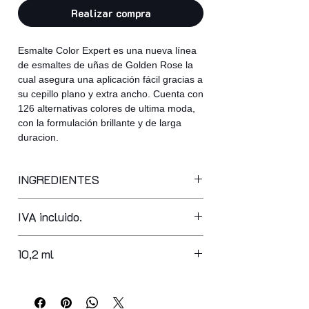
Realizar compra
Esmalte Color Expert es una nueva línea
de esmaltes de uñas de Golden Rose la
cual asegura una aplicación fácil gracias a
su cepillo plano y extra ancho. Cuenta con
126 alternativas colores de ultima moda,
con la formulación brillante y de larga
duracion.
INGREDIENTES
butyl acetate, ethyl acetate,
IVA incluido.
nitrocellulose, adipic acid/neopentyl
glycol/trimellitic anhydride copolymer,
acetyl tributyl citrate, isopropyl
10,2 ml
alcohol, acrylates copolymer,
stearalkonium bentonite,
styrene/acrylates copolymer, n-butyl