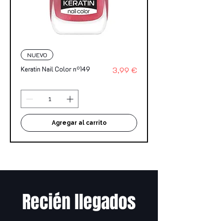
NUEVO
Precio
Keratin Nail Color nº149
3,99 €
Agregar al carrito
Recién llegados