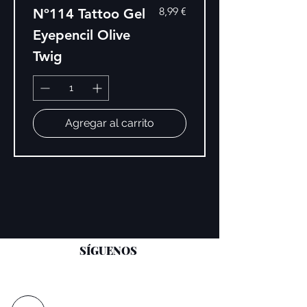
Precio
8,99 €
Nº114 Tattoo Gel
Eyepencil Olive
Twig
Agregar al carrito
SÍGUENOS