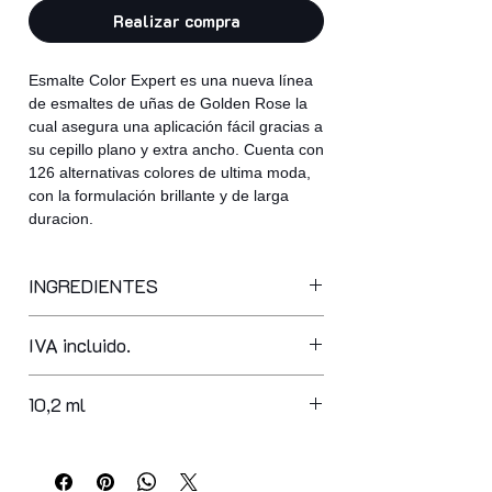
Realizar compra
Esmalte Color Expert es una nueva línea
de esmaltes de uñas de Golden Rose la
cual asegura una aplicación fácil gracias a
su cepillo plano y extra ancho. Cuenta con
126 alternativas colores de ultima moda,
con la formulación brillante y de larga
duracion.
INGREDIENTES
butyl acetate, ethyl acetate,
IVA incluido.
nitrocellulose, adipic acid/neopentyl
glycol/trimellitic anhydride copolymer,
acetyl tributyl citrate, isopropyl
10,2 ml
alcohol, acrylates copolymer,
stearalkonium bentonite,
styrene/acrylates copolymer, n-butyl