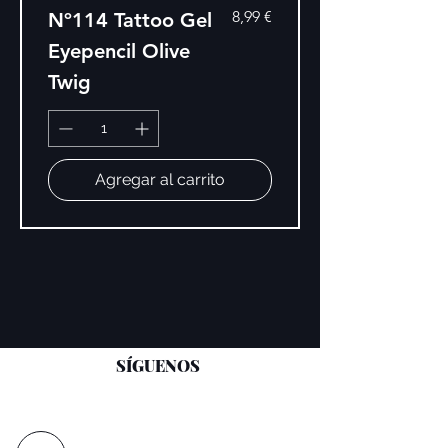
Precio
8,99 €
Nº114 Tattoo Gel
Eyepencil Olive
Twig
Agregar al carrito
SÍGUENOS