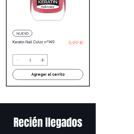
NUEVO
Precio
Keratin Nail Color nº149
3,99 €
Agregar al carrito
Recién llegados