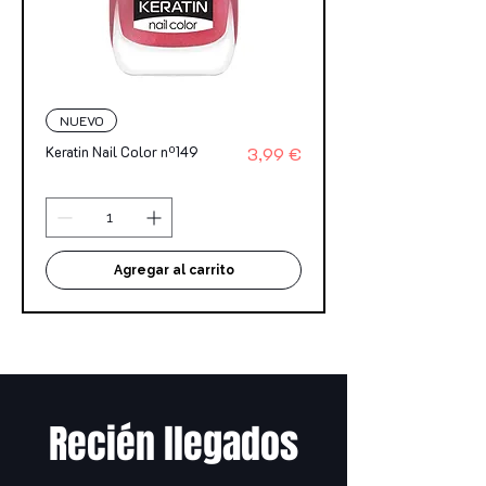
NUEVO
Precio
Keratin Nail Color nº149
3,99 €
Agregar al carrito
Recién llegados