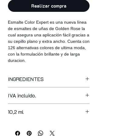
Realizar compra
Esmalte Color Expert es una nueva línea
de esmaltes de uñas de Golden Rose la
cual asegura una aplicación fácil gracias a
su cepillo plano y extra ancho. Cuenta con
126 alternativas colores de ultima moda,
con la formulación brillante y de larga
duracion.
INGREDIENTES
butyl acetate, ethyl acetate,
IVA incluido.
nitrocellulose, adipic acid/neopentyl
glycol/trimellitic anhydride copolymer,
acetyl tributyl citrate, isopropyl
10,2 ml
alcohol, acrylates copolymer,
stearalkonium bentonite,
styrene/acrylates copolymer, n-butyl