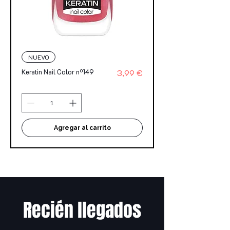
NUEVO
Precio
Keratin Nail Color nº149
3,99 €
Agregar al carrito
Recién llegados