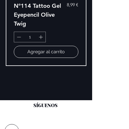
Precio
8,99 €
Nº114 Tattoo Gel
Eyepencil Olive
Twig
Agregar al carrito
SÍGUENOS