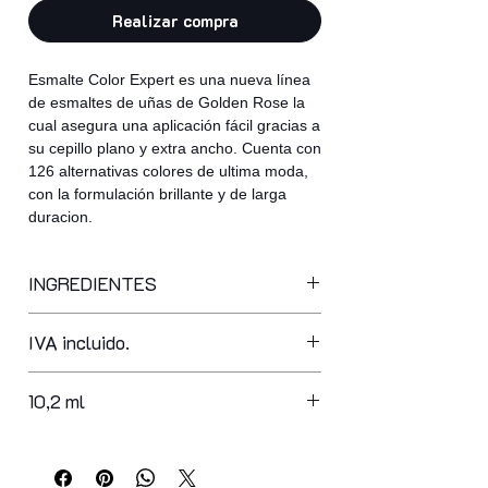
Realizar compra
Esmalte Color Expert es una nueva línea
de esmaltes de uñas de Golden Rose la
cual asegura una aplicación fácil gracias a
su cepillo plano y extra ancho. Cuenta con
126 alternativas colores de ultima moda,
con la formulación brillante y de larga
duracion.
INGREDIENTES
butyl acetate, ethyl acetate,
IVA incluido.
nitrocellulose, adipic acid/neopentyl
glycol/trimellitic anhydride copolymer,
acetyl tributyl citrate, isopropyl
10,2 ml
alcohol, acrylates copolymer,
stearalkonium bentonite,
styrene/acrylates copolymer, n-butyl