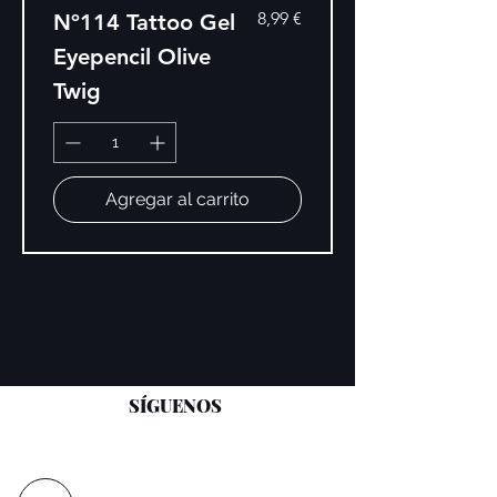
Precio
8,99 €
Nº114 Tattoo Gel
Eyepencil Olive
Twig
Agregar al carrito
SÍGUENOS