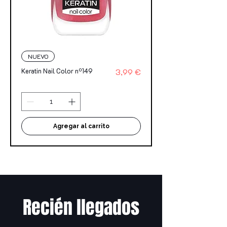
NUEVO
Precio
Keratin Nail Color nº149
3,99 €
Agregar al carrito
Recién llegados