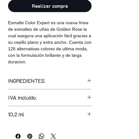
Realizar compra
Esmalte Color Expert es una nueva línea
de esmaltes de uñas de Golden Rose la
cual asegura una aplicación fácil gracias a
su cepillo plano y extra ancho. Cuenta con
126 alternativas colores de ultima moda,
con la formulación brillante y de larga
duracion.
INGREDIENTES
butyl acetate, ethyl acetate,
IVA incluido.
nitrocellulose, adipic acid/neopentyl
glycol/trimellitic anhydride copolymer,
acetyl tributyl citrate, isopropyl
10,2 ml
alcohol, acrylates copolymer,
stearalkonium bentonite,
styrene/acrylates copolymer, n-butyl