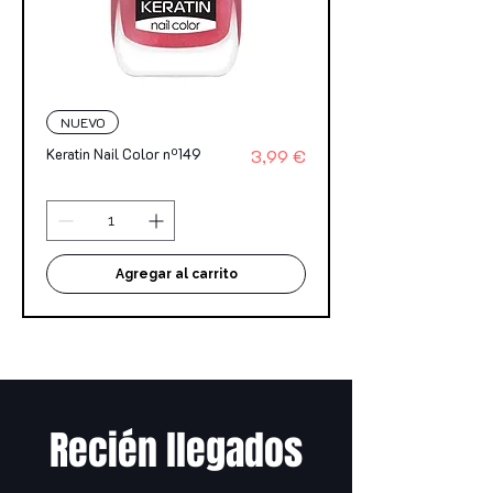
NUEVO
Precio
Keratin Nail Color nº149
3,99 €
Agregar al carrito
Recién llegados