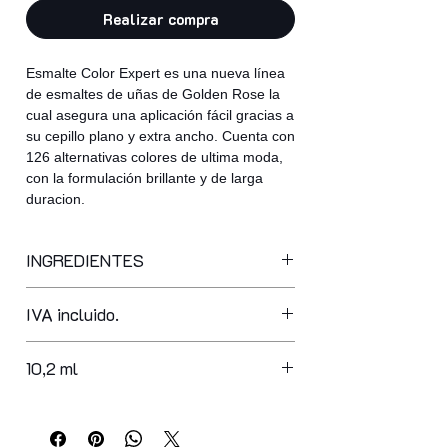
Realizar compra
Esmalte Color Expert es una nueva línea
de esmaltes de uñas de Golden Rose la
cual asegura una aplicación fácil gracias a
su cepillo plano y extra ancho. Cuenta con
126 alternativas colores de ultima moda,
con la formulación brillante y de larga
duracion.
INGREDIENTES
butyl acetate, ethyl acetate,
IVA incluido.
nitrocellulose, adipic acid/neopentyl
glycol/trimellitic anhydride copolymer,
acetyl tributyl citrate, isopropyl
10,2 ml
alcohol, acrylates copolymer,
stearalkonium bentonite,
styrene/acrylates copolymer, n-butyl