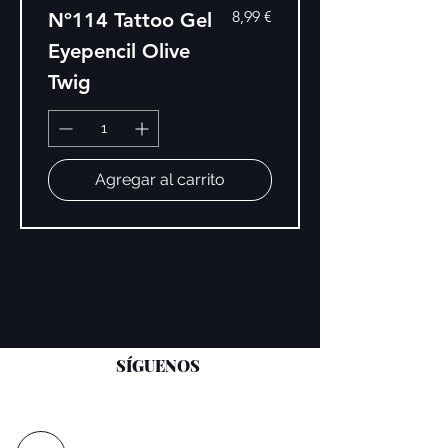
Precio
8,99 €
Nº114 Tattoo Gel
Eyepencil Olive
Twig
Agregar al carrito
SÍGUENOS