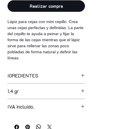
Realizar compra
Lápiz para cejas con mini cepillo. Crea
unas cejas perfectas y definidas. La parte
del cepillo te ayuda a peinar y fijar la
forma de las cejas mientras que el lápiz
sirve para rellenar las zonas poco
pobladas de forma natural y definir las
líneas.
IGREDIENTES
synthetic wax, caprylic/capric
1,4 gr
triglyceride, copernicia cerifera cera,
hydrogenated microcrystalline wax,
glyceryl ricinoleate, octyldodecanol,
IVA incluido.
hydrogenated vegetable oil, euphorbia
cerifera cera, ppg-3 hydrogenated
castor oil, isopropyl lanolate, myristyl