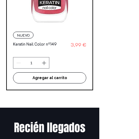
NUEVO
Precio
Keratin Nail Color nº149
3,99 €
Agregar al carrito
Recién llegados