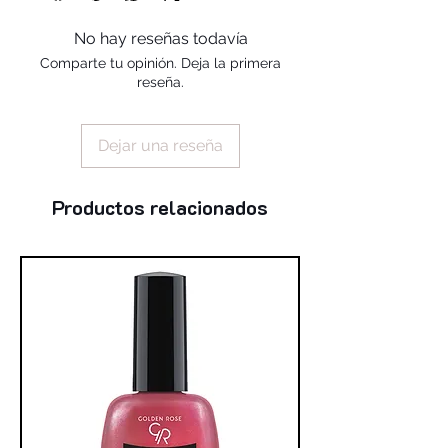
myristate, cera alba, acetylated lanolin,
isododecane, vp/hexadecene
No hay reseñas todavía
copolymer, dimethicone,
Comparte tu opinión. Deja la primera
phenoxyethanol, allantoin, aloe vera
reseña.
callus extract, butyrospermum parkii
butter, tocopheryl acetate, bisabolol,
octadecyl di-t-butyl-4-
Dejar una reseña
hydroxyhydrocinnamate
Productos relacionados