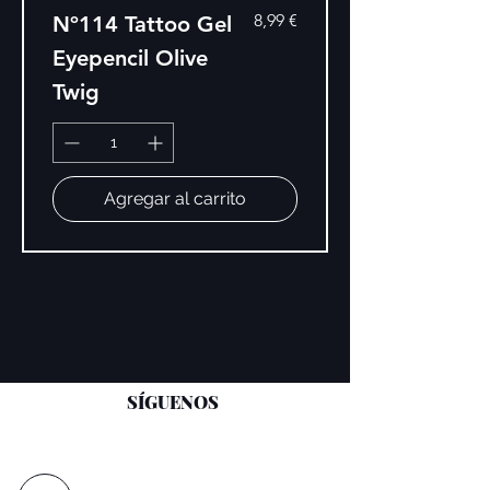
Precio
8,99 €
Nº114 Tattoo Gel
Eyepencil Olive
Twig
Agregar al carrito
SÍGUENOS