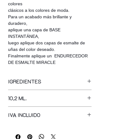
colores
clásicos a los colores de moda.
Para un acabado más brillante y
duradero,
aplique una capa de BASE
INSTANTÁNEA,
luego aplique dos capas de esmalte de
uñas del color deseado.
Finalmente aplique un ENDURECEDOR
DE ESMALTE MIRACLE
IGREDIENTES
butyl acetate, ethyl acetate,
10,2 ML.
nitrocellulose, acetyl tributyl citrate,
isopropyl alcohol, adipic
acid/neopentyl glycol/trimellitic
IVA INCLUIDO
anhydride copolymer, stearalkonium
bentonite, acrylates copolymer,
synthetic fluorphlogopite,