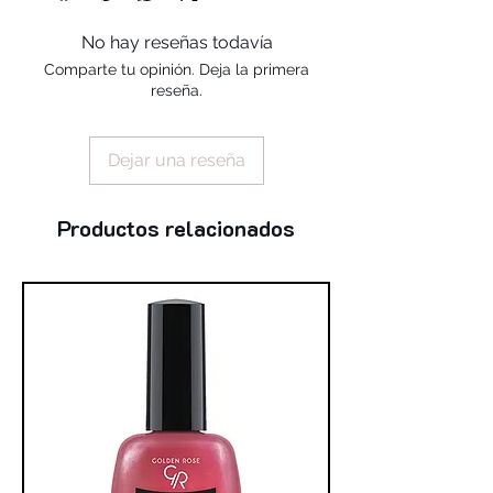
styrene/acrylates copolymer, phthalic
anhydride / trimellitic, anhydride /
No hay reseñas todavía
glycols copolymer, benzophenone-1,
Comparte tu opinión. Deja la primera
diacetone alcohol, n-butyl alcohol,
reseña.
silica, stearalkonium hectorite,
trimethylpentanediyl dibenzoate, tin
oxide
Dejar una reseña
(+/-): mica, ci 77891, ci 77491, ci
77499, ci 77266 (nano), ci 15850, ci
15880, ci 19140, ci 77007, ci 77510, ci
Productos relacionados
77000, ci 60725, ci 77742, ci 74160,
ci 74260, ci 75470