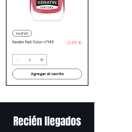
NUEVO
Precio
Keratin Nail Color nº149
3,99 €
Agregar al carrito
Recién llegados