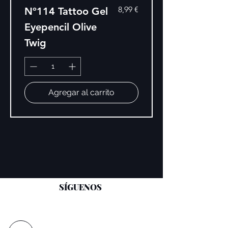
Precio
8,99 €
Nº114 Tattoo Gel
Eyepencil Olive
Twig
Agregar al carrito
SÍGUENOS