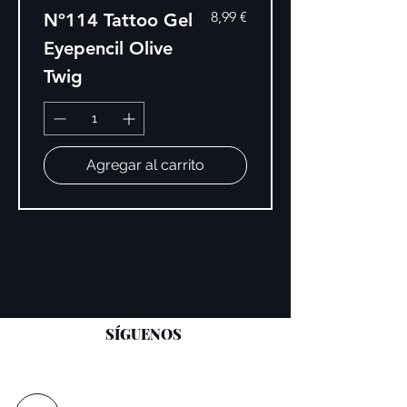
Precio
8,99 €
Nº114 Tattoo Gel
Eyepencil Olive
Twig
Agregar al carrito
SÍGUENOS