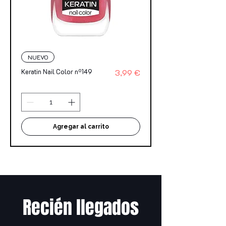
NUEVO
Precio
Keratin Nail Color nº149
3,99 €
Agregar al carrito
Recién llegados