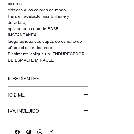
colores
clásicos a los colores de moda.
Para un acabado más brillante y
duradero,
aplique una capa de BASE
INSTANTÁNEA,
luego aplique dos capas de esmalte de
uñas del color deseado.
Finalmente aplique un ENDURECEDOR
DE ESMALTE MIRACLE
IGREDIENTES
butyl acetate, ethyl acetate,
10,2 ML.
nitrocellulose, acetyl tributyl citrate,
isopropyl alcohol, adipic
acid/neopentyl glycol/trimellitic
IVA INCLUIDO
anhydride copolymer, stearalkonium
bentonite, acrylates copolymer,
synthetic fluorphlogopite,