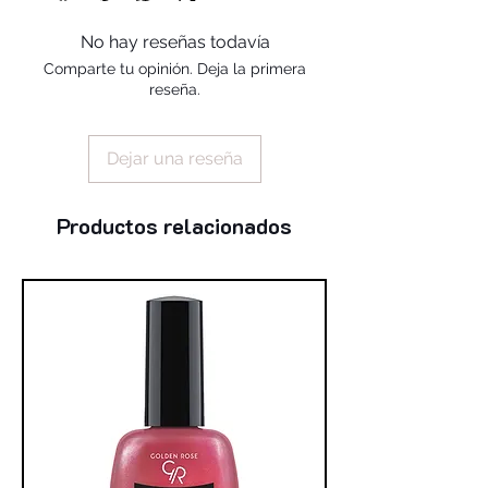
styrene/acrylates copolymer, phthalic
anhydride / trimellitic, anhydride /
No hay reseñas todavía
glycols copolymer, benzophenone-1,
Comparte tu opinión. Deja la primera
diacetone alcohol, n-butyl alcohol,
reseña.
silica, stearalkonium hectorite,
trimethylpentanediyl dibenzoate, tin
oxide
Dejar una reseña
(+/-): mica, ci 77891, ci 77491, ci
77499, ci 77266 (nano), ci 15850, ci
15880, ci 19140, ci 77007, ci 77510, ci
Productos relacionados
77000, ci 60725, ci 77742, ci 74160,
ci 74260, ci 75470