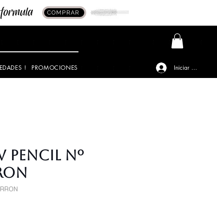
COMPRAR
EDADES !
PROMOCIONES
Iniciar sesión
 Pencil Nº
RON
ARRON
io