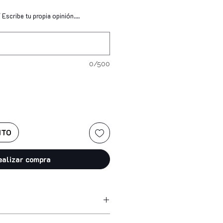
Escribe tu propia opinión....
0/500
ITO
ealizar compra
drogenated vegetable oil,