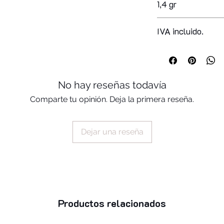
1,4 gr
pentaerythrityl tetr
hydrogenated cottons
myristate, sorbitan 
IVA incluido.
stearalkonium hecto
soja, propylene carb
tocopherol, serica,
recutita, ascorbyl 
No hay reseñas todavía
propylparaben, bht
Comparte tu opinión. Deja la primera reseña.
Dejar una reseña
Productos relacionados