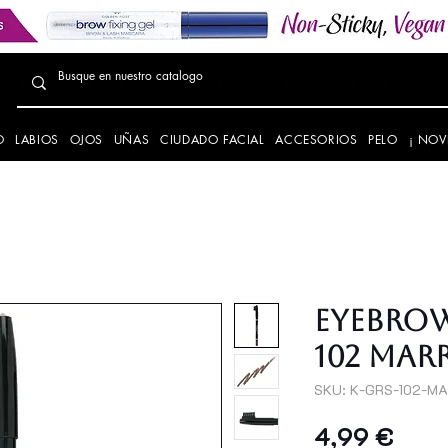
O
LABIOS
OJOS
UÑAS
CIUDADO FACIAL
ACCESORIOS
PELO
¡ NOV
Eyebrow
102 MAR
SKU: K-GRS-102-M
Prec
4,99 €