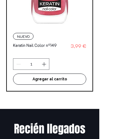
NUEVO
Precio
Keratin Nail Color nº149
3,99 €
Agregar al carrito
Recién llegados