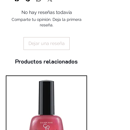
alcohol, isononyl isonanoate, glyceryl
isostearate, propylparaben, peg-8,
No hay reseñas todavía
tocopherol, ascorbyl palmitate,
Comparte tu opinión. Deja la primera
ascorbic acid, citric acid
reseña.
Dejar una reseña
Productos relacionados