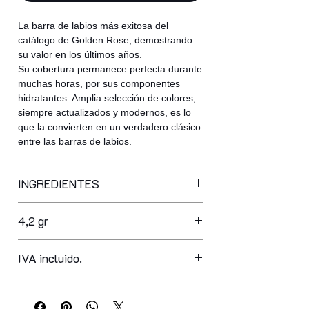
La barra de labios más exitosa del
catálogo de Golden Rose, demostrando
su valor en los últimos años.
Su cobertura permanece perfecta durante
muchas horas, por sus componentes
hidratantes. Amplia selección de colores,
siempre actualizados y modernos, es lo
que la convierten en un verdadero clásico
entre las barras de labios.
INGREDIENTES
ricinus communis (castor)seed oil,
4,2 gr
euphorbia cerifera (candelilla) wax,
ethylhexyl hydroxy stearate, petrolatum,
paraffinum liquidum (mineral oil), lanolin
IVA incluido.
oil, cera alba (beeswax), copernicia
cerifera(carnauba) wax, paraffin,
ozokerite, polybutene, isostearyl