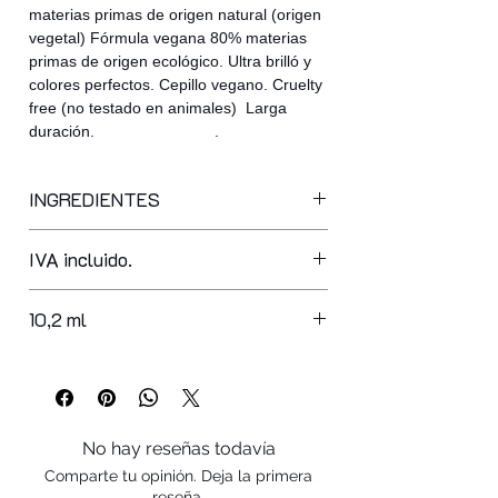
materias primas de origen natural (origen
vegetal) Fórmula vegana 80% materias
primas de origen ecológico. Ultra brilló y
colores perfectos. Cepillo vegano. Cruelty
free (no testado en animales) Larga
duración. .
INGREDIENTES
COLORES DESDE 101 -110
IVA incluido.
butyl acetate, ethyl acetate,
nitrocellulose, acetyl tributyl citrate,
adipic acid/neopentyl glycol/trimellitic
10,2 ml
anhydride copolymer, alcohol,
stearalkonium bentonite, synthetic
fluorphlogopite, styrene/acrylates
copolymer, silica, diacetone alcohol,
calcium sodium borosilicate, isopropyl
No hay reseñas todavía
alcohol, hexanal, lithothamnion
Comparte tu opinión. Deja la primera
calcareum extract, mannitol, phosphoric
reseña.