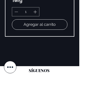
Twig
alcohol, hexanal, lithothamnion
calcareum extract, mannitol, phosphoric
acid, acrylates copolymer, phthalic
anhydride/trimellitic anhydride/glycols
copolymer, stearalkonium hectorite,
Agregar al carrito
diatomaceous earth, n-butyl alcohol,
zinc sulfate, tocopherol, tin oxide,
(+/-): mica, ci 77891, ci 77491, ci
77492, ci 77499, ci 15850, ci 15880,
ci 77000, ci 77007, ci 77742, ci
77510, ci 77266 (nano), ci 19140, ci
60725, ci 74160, ci 74260, ci 77163
SÍGUENOS