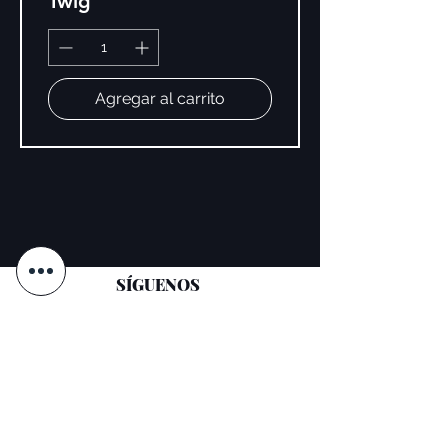
Twig
alcohol, hexanal, lithothamnion
calcareum extract, mannitol, phosphoric
acid, acrylates copolymer, phthalic
anhydride/trimellitic anhydride/glycols
copolymer, stearalkonium hectorite,
Agregar al carrito
diatomaceous earth, n-butyl alcohol,
zinc sulfate, tocopherol, tin oxide,
(+/-): mica, ci 77891, ci 77491, ci
77492, ci 77499, ci 15850, ci 15880,
ci 77000, ci 77007, ci 77742, ci
77510, ci 77266 (nano), ci 19140, ci
60725, ci 74160, ci 74260, ci 77163
SÍGUENOS