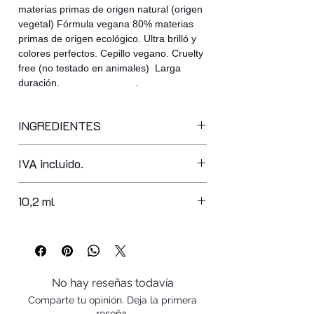
materias primas de origen natural (origen
vegetal) Fórmula vegana 80% materias
primas de origen ecológico. Ultra brilló y
colores perfectos. Cepillo vegano. Cruelty
free (no testado en animales) Larga
duración. .
INGREDIENTES
COLORES DESDE 101 -110
IVA incluido.
butyl acetate, ethyl acetate,
nitrocellulose, acetyl tributyl citrate,
adipic acid/neopentyl glycol/trimellitic
10,2 ml
anhydride copolymer, alcohol,
stearalkonium bentonite, synthetic
fluorphlogopite, styrene/acrylates
copolymer, silica, diacetone alcohol,
calcium sodium borosilicate, isopropyl
No hay reseñas todavía
alcohol, hexanal, lithothamnion
Comparte tu opinión. Deja la primera
calcareum extract, mannitol, phosphoric
reseña.