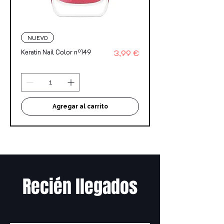
NUEVO
Precio
Keratin Nail Color nº149
3,99 €
Agregar al carrito
Recién llegados