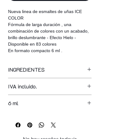
Nueva linea de esmaltes de uñas ICE
COLOR
Fórmula de larga duración , una
combinación de colores con un acabado,
brillo deslumbrante - Efecto Hielo -
Disponible en 83 colores
En formato compacto 6 ml .
INGREDIENTES
ethyl acetate, butyl acetate,
IVA incluido.
nitrocellulose, acetyl triethyl citrate,
phthalic anhydride/trimellitic,
nhydride/glycols copolymerisopropyl
6 ml
alcohol, polyethylene terephthalate,
silica, adipic acid/fumaric,
acid/tricyclodecane dimethanol
copolymer, polybutylene terephthalate,
acrylates copolymer, ethylene/va