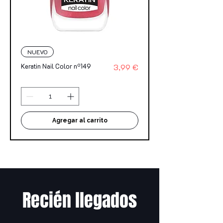
NUEVO
Precio
Keratin Nail Color nº149
3,99 €
Agregar al carrito
Recién llegados