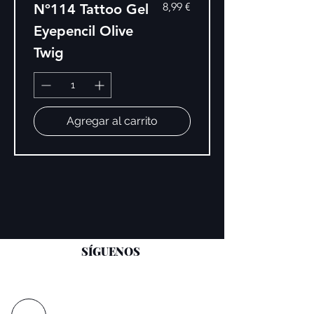
Precio
8,99 €
Nº114 Tattoo Gel
Eyepencil Olive
Twig
Agregar al carrito
SÍGUENOS