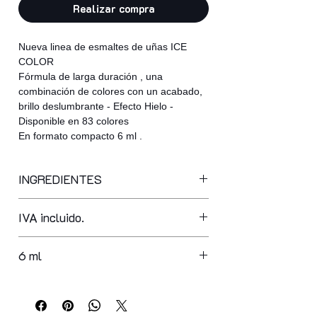
Realizar compra
Nueva linea de esmaltes de uñas ICE
COLOR
Fórmula de larga duración , una
combinación de colores con un acabado,
brillo deslumbrante - Efecto Hielo -
Disponible en 83 colores
En formato compacto 6 ml .
INGREDIENTES
ethyl acetate, butyl acetate,
IVA incluido.
nitrocellulose, acetyl triethyl citrate,
phthalic anhydride/trimellitic,
nhydride/glycols copolymerisopropyl
6 ml
alcohol, polyethylene terephthalate,
silica, adipic acid/fumaric,
acid/tricyclodecane dimethanol
copolymer, polybutylene terephthalate,