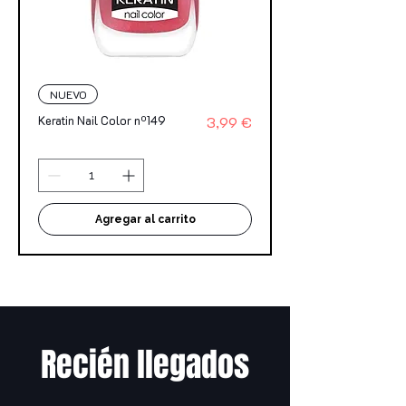
NUEVO
Precio
Keratin Nail Color nº149
3,99 €
Agregar al carrito
Recién llegados