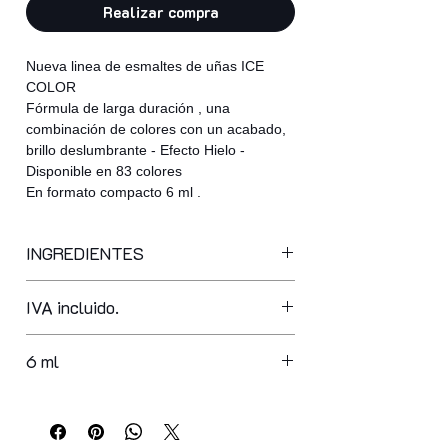
Realizar compra
Nueva linea de esmaltes de uñas ICE
COLOR
Fórmula de larga duración , una
combinación de colores con un acabado,
brillo deslumbrante - Efecto Hielo -
Disponible en 83 colores
En formato compacto 6 ml .
INGREDIENTES
ethyl acetate, butyl acetate,
IVA incluido.
nitrocellulose, acetyl triethyl citrate,
phthalic anhydride/trimellitic,
nhydride/glycols copolymerisopropyl
6 ml
alcohol, polyethylene terephthalate,
silica, adipic acid/fumaric,
acid/tricyclodecane dimethanol
copolymer, polybutylene terephthalate,