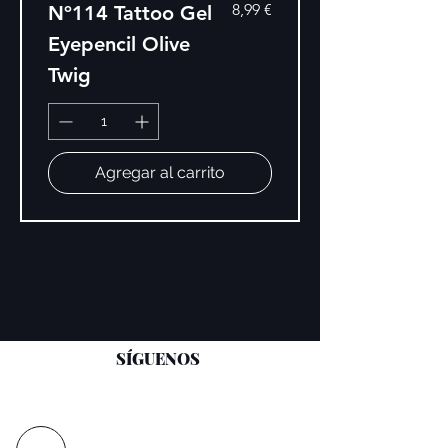
Precio
8,99 €
Nº114 Tattoo Gel
Eyepencil Olive
Twig
Agregar al carrito
SÍGUENOS