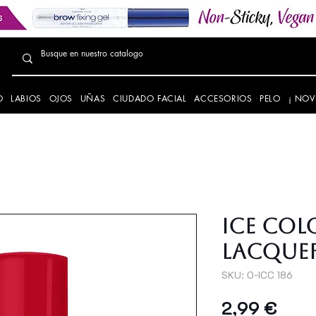
O
LABIOS
OJOS
UÑAS
CIUDADO FACIAL
ACCESORIOS
PELO
¡ NOV
Ice Col
Lacquer
SKU: O-ICC 186
Prec
2,99 €