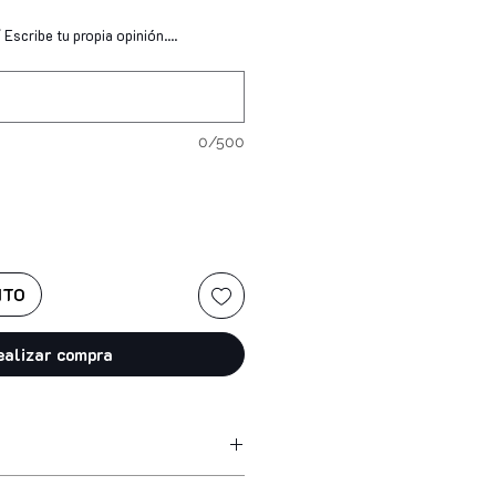
Escribe tu propia opinión....
0/500
ITO
ealizar compra
 acetate, nitrocellulose, acetyl