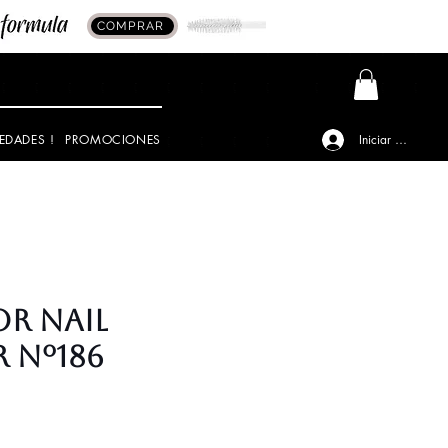
COMPRAR
EDADES !
PROMOCIONES
Iniciar sesión
or Nail
 Nº186
io