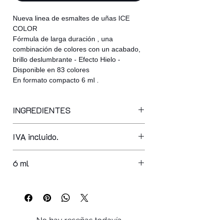
Nueva linea de esmaltes de uñas ICE
COLOR
Fórmula de larga duración , una
combinación de colores con un acabado,
brillo deslumbrante - Efecto Hielo -
Disponible en 83 colores
En formato compacto 6 ml .
INGREDIENTES
ethyl acetate, butyl acetate,
IVA incluido.
nitrocellulose, acetyl triethyl citrate,
phthalic anhydride/trimellitic,
nhydride/glycols copolymerisopropyl
6 ml
alcohol, polyethylene terephthalate,
silica, adipic acid/fumaric,
acid/tricyclodecane dimethanol
copolymer, polybutylene terephthalate,
acrylates copolymer, ethylene/va