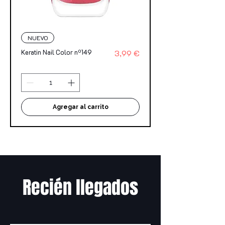
NUEVO
Precio
Keratin Nail Color nº149
3,99 €
Agregar al carrito
Recién llegados