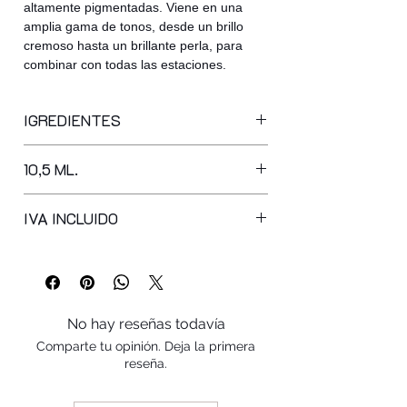
altamente pigmentadas. Viene en una
amplia gama de tonos, desde un brillo
cremoso hasta un brillante perla, para
combinar con todas las estaciones.
IGREDIENTES
BUTYL ACETATE, ETHYL ACETATE,
10,5 ML.
NITROCELLULOSE, ACETYL TRIBUTYL
CITRATE, ADIPIC ACID/NEOPENTYL
GLYCOL/TRIMELLITIC ANHYDRIDE
IVA INCLUIDO
COPOLYMER, ISOPROPYL ALCOHOL,
ACRYLATES COPOLYMER,
STEARALKONIUM BENTONITE,
SYNTHETIC FLUORPHLOGOPITE,
PHTHALIC ANHYDRIDE / TRIMELLITIC
No hay reseñas todavía
ANHYDRIDE / GLYCOLS COPOLYMER,
Comparte tu opinión. Deja la primera
BENZOPHENONE-1, SILICA, N-BUTYL
reseña.
ALCOHOL, DIACETONE ALCOHOL,
STYRENE/ACRYLATES COPOLYMER,