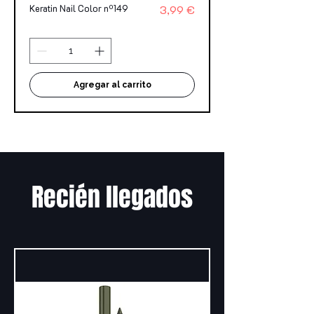
Precio
Keratin Nail Color nº149
3,99 €
Agregar al carrito
Recién llegados