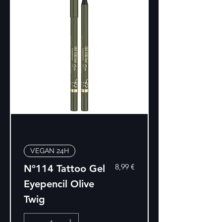
VEGAN 24H
Precio
8,99 €
Nº114 Tattoo Gel
Eyepencil Olive
Twig