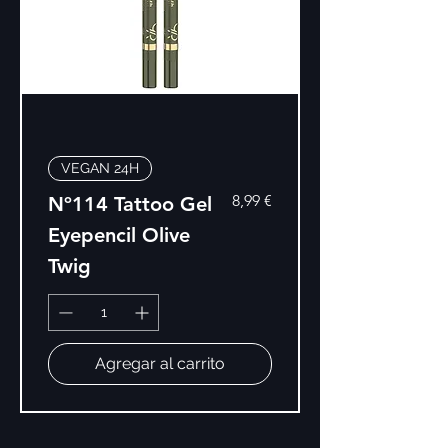
VEGAN 24H
Precio
8,99 €
Nº114 Tattoo Gel
Eyepencil Olive
Twig
Agregar al carrito