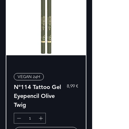
VEGAN 24H
Precio
8,99 €
Nº114 Tattoo Gel
Eyepencil Olive
Twig