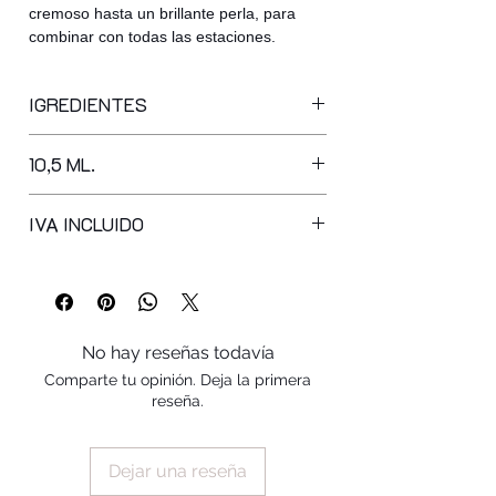
cremoso hasta un brillante perla, para
combinar con todas las estaciones.
IGREDIENTES
BUTYL ACETATE, ETHYL ACETATE,
10,5 ML.
NITROCELLULOSE, ACETYL TRIBUTYL
CITRATE, ADIPIC ACID/NEOPENTYL
GLYCOL/TRIMELLITIC ANHYDRIDE
IVA INCLUIDO
COPOLYMER, ISOPROPYL ALCOHOL,
ACRYLATES COPOLYMER,
STEARALKONIUM BENTONITE,
SYNTHETIC FLUORPHLOGOPITE,
PHTHALIC ANHYDRIDE / TRIMELLITIC
No hay reseñas todavía
ANHYDRIDE / GLYCOLS COPOLYMER,
Comparte tu opinión. Deja la primera
BENZOPHENONE-1, SILICA, N-BUTYL
reseña.
ALCOHOL, DIACETONE ALCOHOL,
STYRENE/ACRYLATES COPOLYMER,
STEARALKONIUM HECTORITE,
Dejar una reseña
PHOSPHORIC ACID, POLYVINYL