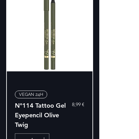
VEGAN 24H
Precio
8,99 €
Nº114 Tattoo Gel
Eyepencil Olive
Twig