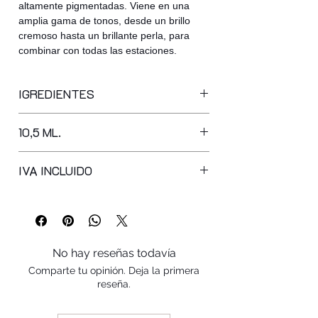
altamente pigmentadas. Viene en una
amplia gama de tonos, desde un brillo
cremoso hasta un brillante perla, para
combinar con todas las estaciones.
IGREDIENTES
BUTYL ACETATE, ETHYL ACETATE,
10,5 ML.
NITROCELLULOSE, ACETYL TRIBUTYL
CITRATE, ADIPIC ACID/NEOPENTYL
GLYCOL/TRIMELLITIC ANHYDRIDE
IVA INCLUIDO
COPOLYMER, ISOPROPYL ALCOHOL,
ACRYLATES COPOLYMER,
STEARALKONIUM BENTONITE,
SYNTHETIC FLUORPHLOGOPITE,
PHTHALIC ANHYDRIDE / TRIMELLITIC
No hay reseñas todavía
ANHYDRIDE / GLYCOLS COPOLYMER,
Comparte tu opinión. Deja la primera
BENZOPHENONE-1, SILICA, N-BUTYL
reseña.
ALCOHOL, DIACETONE ALCOHOL,
STYRENE/ACRYLATES COPOLYMER,