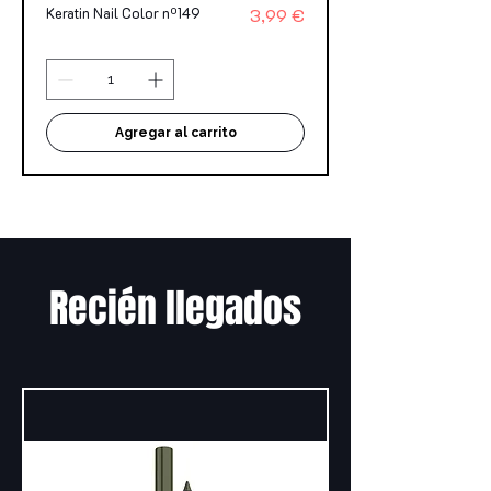
Precio
Keratin Nail Color nº149
3,99 €
Agregar al carrito
Recién llegados