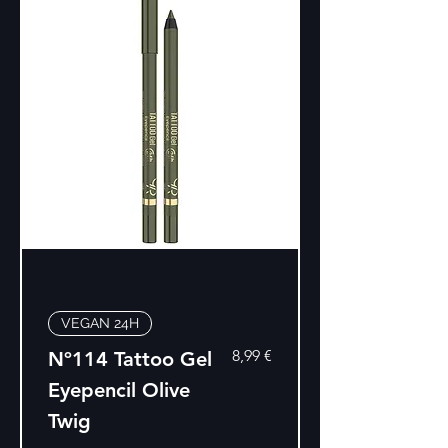
VEGAN 24H
Precio
8,99 €
Nº114 Tattoo Gel
Eyepencil Olive
Twig