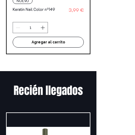
NUEVO
Precio
Keratin Nail Color nº149
3,99 €
Agregar al carrito
Recién llegados