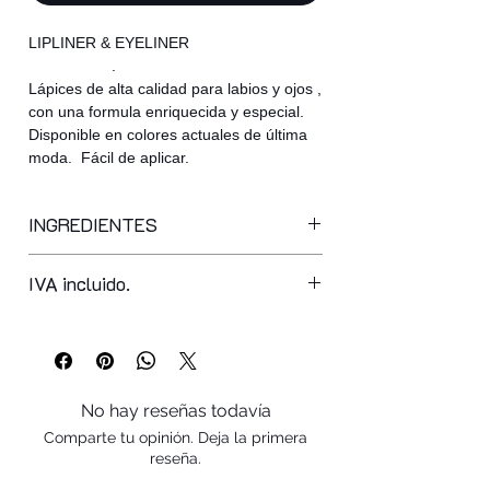
LIPLINER & EYELINER
.
Lápices de alta calidad para labios y ojos ,
con una formula enriquecida y especial.
Disponible en colores actuales de última
moda. Fácil de aplicar.
INGREDIENTES
stearic acid, hydrogenated palm kernel
IVA incluido.
glycerides, hydrogenated vegetable oil,
rhus succedanea, parafinnium liquidum,
talc, hydrogenated palm glycerides,
cetyl palmitate, hydrogenated castor
oil, hydrogenated coco-glycerides,
butyl stearate, tristearin, synthetic
No hay reseñas todavía
wax, caprylic / capric triglyceride,
Comparte tu opinión. Deja la primera
stearyl heptanoate, tocopherol, stearyl
reseña.
caprylate, methylparaben,