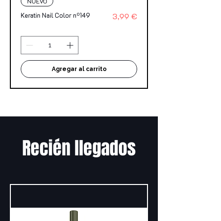
NUEVO
Precio
Keratin Nail Color nº149
3,99 €
Agregar al carrito
Recién llegados