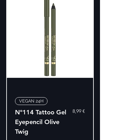
VEGAN 24H
Precio
8,99 €
Nº114 Tattoo Gel
Eyepencil Olive
Twig