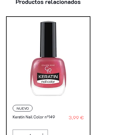
Productos relacionados
NUEVO
Precio
Keratin Nail Color nº149
3,99 €