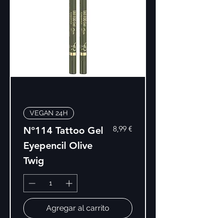
VEGAN 24H
Precio
8,99 €
Nº114 Tattoo Gel
Eyepencil Olive
Twig
Agregar al carrito