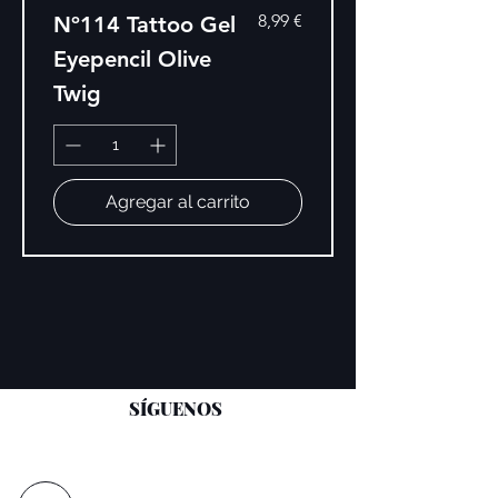
Precio
8,99 €
Nº114 Tattoo Gel
Eyepencil Olive
Twig
Agregar al carrito
SÍGUENOS