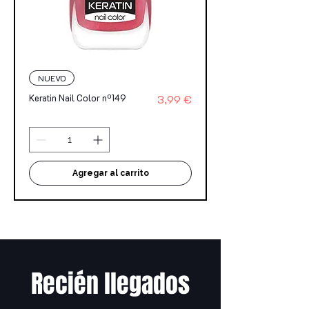
NUEVO
Precio
Keratin Nail Color nº149
3,99 €
Agregar al carrito
Recién llegados