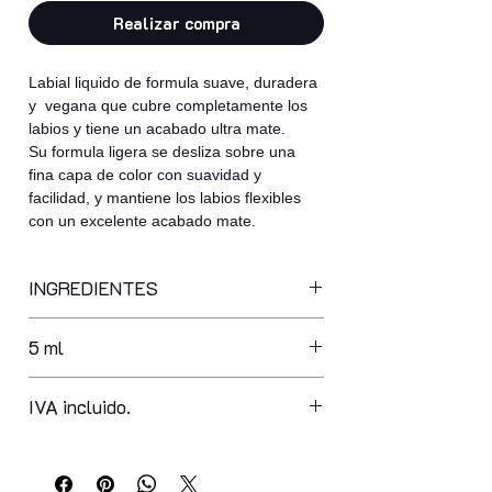
Realizar compra
Labial liquido de formula suave, duradera
y vegana que cubre completamente los
labios y tiene un acabado ultra mate.
Su formula ligera se desliza sobre una
fina capa de color con suavidad y
facilidad, y mantiene los labios flexibles
con un excelente acabado mate.
INGREDIENTES
isododecane, dimethicone,
5 ml
trimethylsiloxysilicate, polybutene,
isocetyl stearate, isohexadecane,
kaolin, disteardimonium hectorite,
IVA incluido.
synthetic beeswax, silica dimethyl
silylate, glyceryl
behenate/eicosadioate, propylene