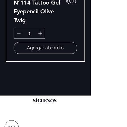
Precio
8,99 €
Nº114 Tattoo Gel
Eyepencil Olive
Twig
Agregar al carrito
SÍGUENOS