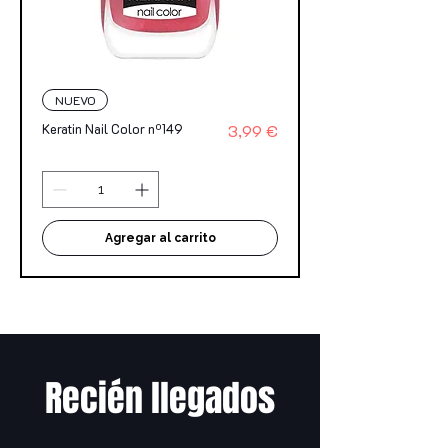
NUEVO
Precio
Keratin Nail Color nº149
3,99 €
Agregar al carrito
Recién llegados