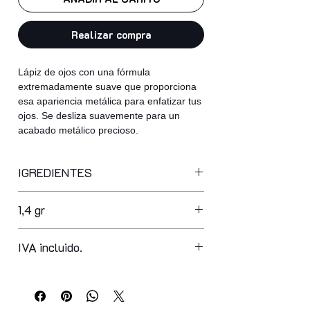
Realizar compra
Lápiz de ojos con una fórmula
extremadamente suave que proporciona
esa apariencia metálica para enfatizar tus
ojos. Se desliza suavemente para un
acabado metálico precioso.
IGREDIENTES
ppg-3 hydrogenated castor oil,
1,4 gr
synthetic wax, hydrogenated
microcrystalline wax, caprylic/capric
triglyceride, myristyl myristate,
IVA incluido.
isododecane, euphorbia cerifera cera,
copernicia cerifera cera,
octyldodecanol, glyceryl ricinoleate,
vp/hexadecene copolymer, synthetic