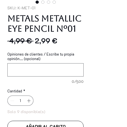
SKU: K-MET-01
Metals Metallic
Eye Pencil Nº01
Precio
Precio
 4,99 € 
2,99 €
de
Opiniones de clientes / Escribe tu propia
oferta
opinión.... (opcional)
0/500
Cantidad
*
Solo 9 disponible(s)
AÑADIR AL CARITO