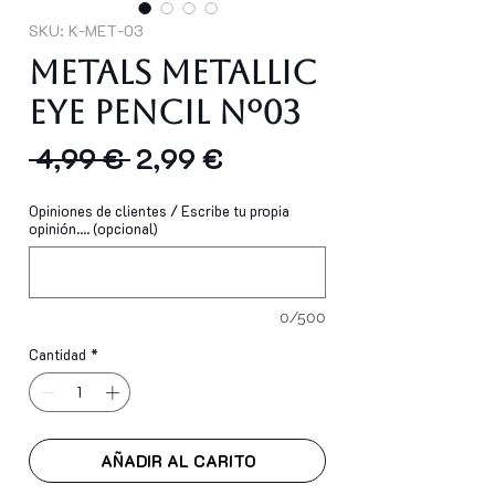
SKU: K-MET-03
Metals Metallic
Eye Pencil Nº03
Precio
Precio
 4,99 € 
2,99 €
de
Opiniones de clientes / Escribe tu propia
oferta
opinión.... (opcional)
0/500
Cantidad
*
AÑADIR AL CARITO