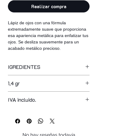
Realizar compra
Lápiz de ojos con una fórmula
extremadamente suave que proporciona
esa apariencia metálica para enfatizar tus
ojos. Se desliza suavemente para un
acabado metálico precioso.
IGREDIENTES
ppg-3 hydrogenated castor oil,
1,4 gr
synthetic wax, hydrogenated
microcrystalline wax, caprylic/capric
triglyceride, myristyl myristate,
IVA incluido.
isododecane, euphorbia cerifera cera,
copernicia cerifera cera,
octyldodecanol, glyceryl ricinoleate,
vp/hexadecene copolymer, synthetic
beeswax, hydrogenated cottonseed oil,
No hay reseñas todavía