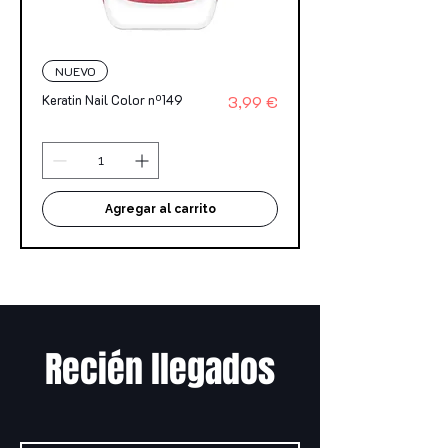
NUEVO
Precio
Keratin Nail Color nº149
3,99 €
Agregar al carrito
Recién llegados