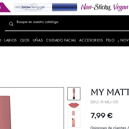
O
LABIOS
OJOS
UÑAS
CIUDADO FACIAL
ACCESORIOS
PELO
¡ NOV
My Matte
SKU: R-MLI-05
Preci
7,99 €
Opiniones de clientes / 