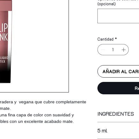
(opcional)
Cantidad
*
AÑADIR AL CAR
R
 duradera y vegana que cubre completamente
a mate.
INGREDIENTES
 una fina capa de color con suavidad y
exibles con un excelente acabado mate.
isododecane, dimeth
5 ml
polybutene, isocety