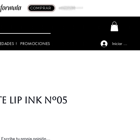
COMPRAR
EDADES !
PROMOCIONES
Iniciar sesión
 Lip Ink Nº05
o
Escribe tu propia opinión....