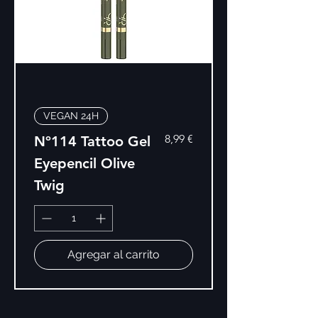
VEGAN 24H
Precio
8,99 €
Nº114 Tattoo Gel
Eyepencil Olive
Twig
Agregar al carrito