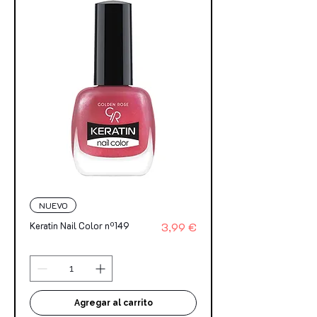
NUEVO
Precio
Keratin Nail Color nº149
3,99 €
Agregar al carrito