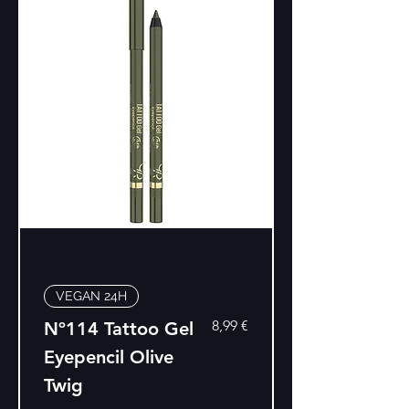
VEGAN 24H
Precio
8,99 €
Nº114 Tattoo Gel
Eyepencil Olive
Twig