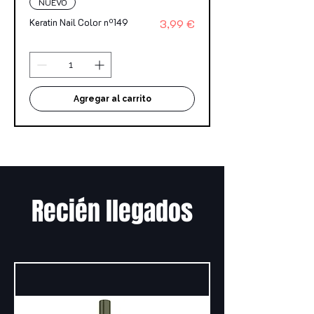
NUEVO
Precio
Keratin Nail Color nº149
3,99 €
Agregar al carrito
Recién llegados