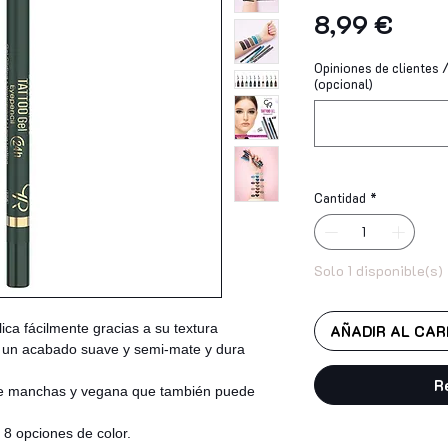
Prec
8,99 €
Opiniones de clientes / 
(opcional)
Cantidad
*
Solo 1 disponible(s)
lica fácilmente gracias a su textura
AÑADIR AL CAR
e un acabado suave y semi-mate y dura
R
e manchas y vegana que también puede
 8 opciones de color.