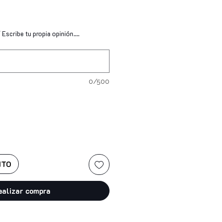
io
Escribe tu propia opinión....
0/500
ITO
ealizar compra