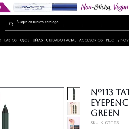
O
LABIOS
OJOS
UÑAS
CIUDADO FACIAL
ACCESORIOS
PELO
¡ NOV
Nº113 T
Eyepenc
Green
SKU: K-GTE 113