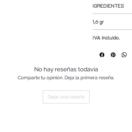
IGREDIENTES
hydrogenated polyis
1,6 gr
isododecane, synthe
fluorphlogopite, ca
calcium aluminum bor
IVA incluido.
ethylene/propylene 
copernicia cerifera 
pentaerythrityl tet
hydroxyhydrocinnama
No hay reseñas todavía
oxide (+/-) mica, ci
77499, ci 19140, ci
Comparte tu opinión. Deja la primera reseña.
77510
Dejar una reseña