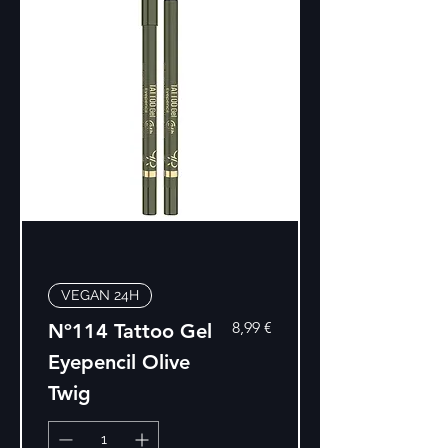
VEGAN 24H
Precio
8,99 €
Nº114 Tattoo Gel
Eyepencil Olive
Twig