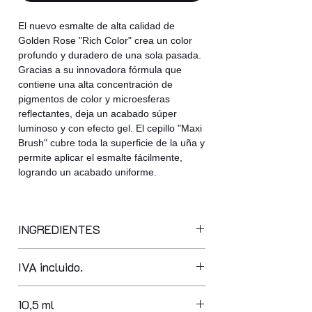
El nuevo esmalte de alta calidad de
Golden Rose "Rich Color" crea un color
profundo y duradero de una sola pasada.
Gracias a su innovadora fórmula que
contiene una alta concentración de
pigmentos de color y microesferas
reflectantes, deja un acabado súper
luminoso y con efecto gel. El cepillo "Maxi
Brush" cubre toda la superficie de la uña y
permite aplicar el esmalte fácilmente,
logrando un acabado uniforme.
INGREDIENTES
butyl acetate, ethyl acetate,
IVA incluido.
nitrocellulose, adipic acid/neopentyl
glycol/ trimellitic anhydride copolymer,
acetyl tributyl citrate, acrylates
10,5 ml