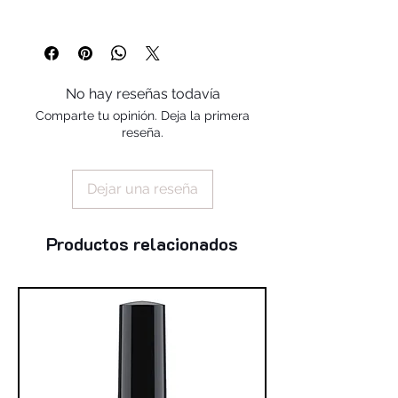
copolymer, stearalkonium bentonite,
styrene/ acrylates copolymer, silica,
benzophenone-1, trimethylpentanediyl
dibenzoate, polyvinyl butyral
No hay reseñas todavía
Comparte tu opinión. Deja la primera
reseña.
Dejar una reseña
Productos relacionados