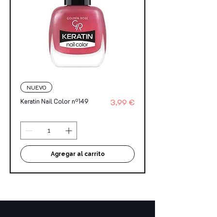
NUEVO
Precio
Keratin Nail Color nº149
3,99 €
Agregar al carrito