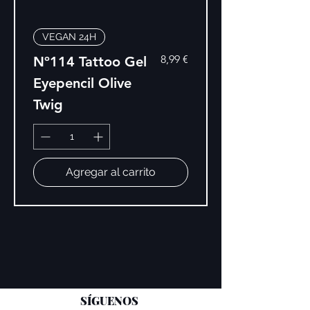
VEGAN 24H
Precio
8,99 €
Nº114 Tattoo Gel
Eyepencil Olive
Twig
Agregar al carrito
SÍGUENOS