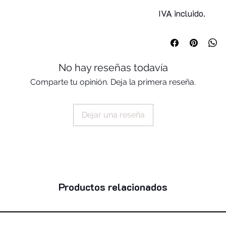
isobutyrate, petrola
tribehenin, hdi/tri
IVA incluido.
crosspolymer, poly
copolymer, hydrogen
synthetic fluorphlog
phenoxyethanol, lau
No hay reseñas todavía
phytosteryl/octyldo
pentaerythrityl tet
Comparte tu opinión. Deja la primera reseña.
hydroxyhydrocinnamat
ci 77891, ci 77491,
15850, ci 15985, ci
Dejar una reseña
19140, ci 42090, c
Productos relacionados