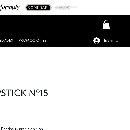
COMPRAR
EDADES !
PROMOCIONES
Iniciar sesión
PSTICK Nº15
o
Escribe tu propia opinión....