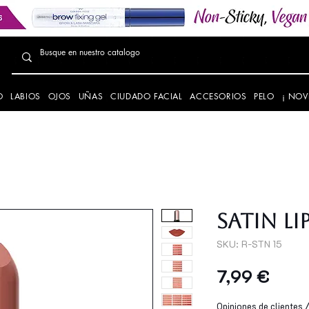
O
LABIOS
OJOS
UÑAS
CIUDADO FACIAL
ACCESORIOS
PELO
¡ NOV
SATIN LI
SKU: R-STN 15
Preci
7,99 €
Opiniones de clientes / 