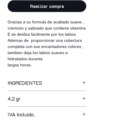
Realizar compra
Gracias a su formula de acabado suave ,
cremoso y satinado que contiene vitamina
E se desliza facilmente por los labios.
Ademas de proporcionar una cobertura
completa con sus encantadores colores ,
tambien deja los labios suaves e
hidratados durante
largas horas.
INGREDIENTES
octyldodecanol, polyglyceryl-2
4,2 gr
triisostearate, synthetic wax,
polybutene, sucrose acetate
isobutyrate, petrolatum, tridecyl
IVA incluido.
trimellitate, tribehenin, hdi/trimethylol
hexyllactone crosspolymer,