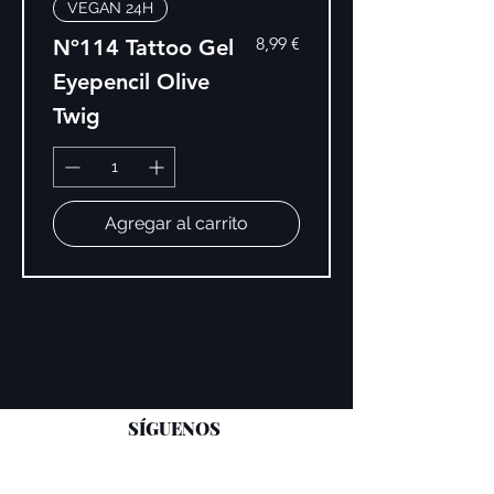
VEGAN 24H
Precio
8,99 €
Nº114 Tattoo Gel
Eyepencil Olive
Twig
Agregar al carrito
SÍGUENOS