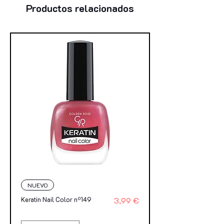
Productos relacionados
NUEVO
Precio
Keratin Nail Color nº149
3,99 €