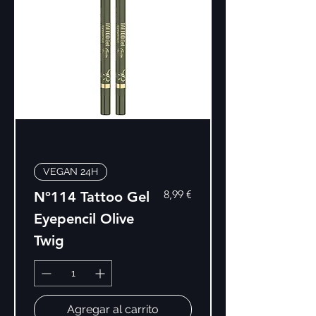
VEGAN 24H
Precio
8,99 €
Nº114 Tattoo Gel
Eyepencil Olive
Twig
Agregar al carrito