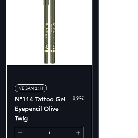
VEGAN 24H
Price
8,99€
Nº114 Tattoo Gel
Eyepencil Olive
Twig