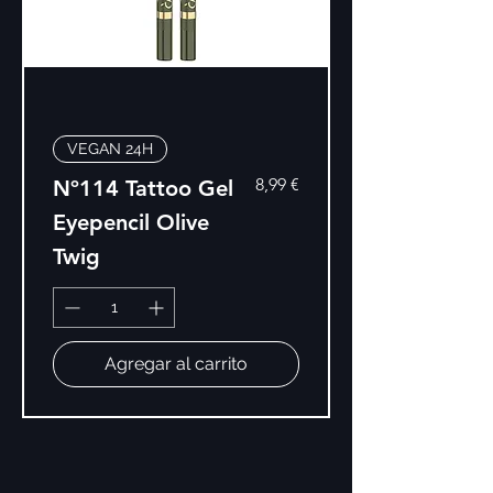
VEGAN 24H
Precio
8,99 €
Nº114 Tattoo Gel
Eyepencil Olive
Twig
Agregar al carrito