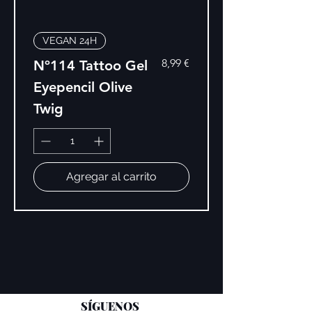
VEGAN 24H
Precio
8,99 €
Nº114 Tattoo Gel
Eyepencil Olive
Twig
Agregar al carrito
SÍGUENOS