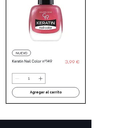
NUEVO
Precio
Keratin Nail Color nº149
3,99 €
Agregar al carrito