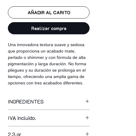
AÑADIR AL CARITO
Realizar compra
Una innovadora textura suave y sedosa
que proporciona un acabado mate,
perlado o shimmer y con fórmula de alta
pigmentación y larga duración. No forma
pliegues y su duración se prolonga en el
tiempo, ofreciendo una amplia gama de
opciones con tres acabados diferentes.
INGREDIENTES
mica, synthetic fluorphlogopite, talc,
IVA incluido.
isononyl isononanoate, zinc stearate,
polyethylene terephthalate,
dimethicone, calcium sodium
2,3 gr