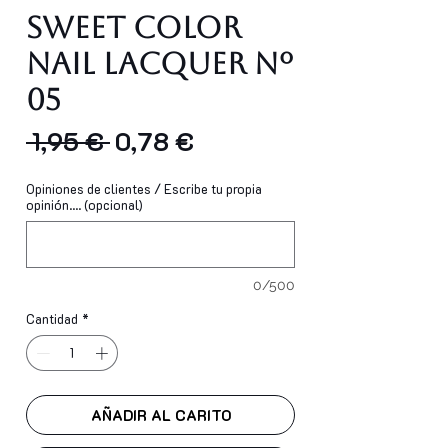
Sweet Color
Nail Lacquer Nº
05
Precio
Precio
 1,95 € 
0,78 €
de
Opiniones de clientes / Escribe tu propia
oferta
opinión.... (opcional)
0/500
Cantidad
*
AÑADIR AL CARITO