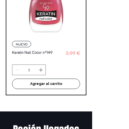
NUEVO
Precio
Keratin Nail Color nº149
3,99 €
Agregar al carrito