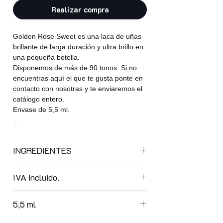
Realizar compra
Golden Rose Sweet es una laca de uñas
brillante de larga duración y ultra brillo en
una pequeña botella.
Disponemos de más de 90 tonos. Si no
encuentras aquí el que te gusta ponte en
contacto con nosotras y te enviaremos el
catálogo entero.
Envase de 5,5 ml.
.
INGREDIENTES
butyl acetate, ethyl acetate,
IVA incluido.
nitrocellulose, adipic acid/neopentyl
glycol/trimellitic anhydride copolymer,
acetyl tributyl citrate, isopropyl
5,5 ml
alcohol, acrylates copolymer,