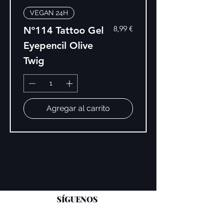
VEGAN 24H
Precio
8,99 €
Nº114 Tattoo Gel
Eyepencil Olive
Twig
Agregar al carrito
SÍGUENOS