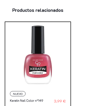
Productos relacionados
NUEVO
Precio
Keratin Nail Color nº149
3,99 €