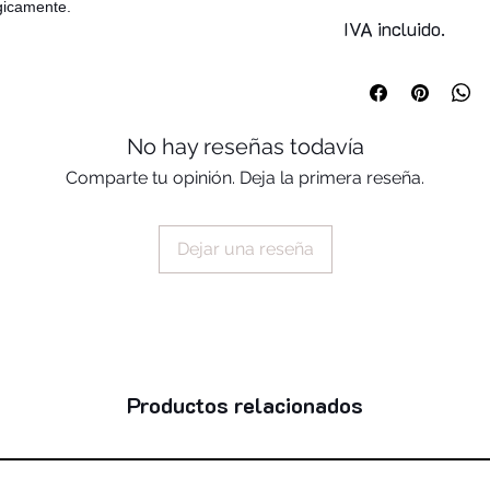
synthetic wax, hdi/
gicamente.
crosspolymer, hydro
IVA incluido.
12, euphorbia cerife
ethylhexyl hydroxys
phytosteryl/octyldo
copernicia cerifera 
No hay reseñas todavía
Comparte tu opinión. Deja la primera reseña.
Dejar una reseña
Productos relacionados