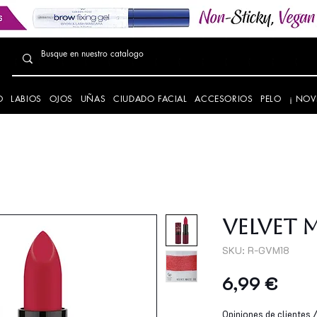
O
LABIOS
OJOS
UÑAS
CIUDADO FACIAL
ACCESORIOS
PELO
¡ NOV
Velvet 
SKU: R-GVM18
Prec
6,99 €
Opiniones de clientes / 