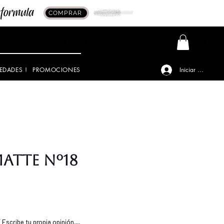
COMPRAR
EDADES !
PROMOCIONES
Iniciar sesión
Matte Nº18
io
Escribe tu propia opinión....