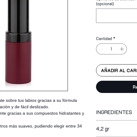
(opcional)
Cantidad
*
AÑADIR AL CAR
R
e sobre tus labios gracias a su fórmula
ación y de fácil deslizado.
INGREDIENTES
ente gracias a sus compuestos hidratantes y
ppg-3 hydrogenated 
otros más suaves, pudiendo elegir entre 34
4,2 gr
isononanoate, ethylh