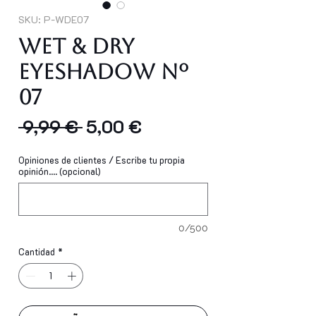
SKU: P-WDE07
Wet & Dry
Eyeshadow Nº
07
Precio
Precio
 9,99 € 
5,00 €
de
Opiniones de clientes / Escribe tu propia
oferta
opinión.... (opcional)
0/500
Cantidad
*