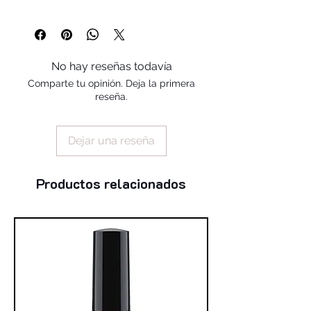
sorbitan stearate, talc, methylparaben,
polyacrylamide, propyl paraben, c13-14
isoparaffin, sorbic acid, aqua,
butylparaben, isostearyl
No hay reseñas todavía
neopentanoate, laureth-7
Comparte tu opinión. Deja la primera
reseña.
Dejar una reseña
Productos relacionados