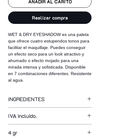
AÑADIR AL CARITO
Realizar compra
WET & DRY EYESHADOW es una paleta
que ofrece cuatro estupendos tonos para
facilitar el maquillaje. Puedes conseguir
un efecto seco para un look atractivo y
ahumado o efecto mojado para una
mirada intensa y sofisticada. Disponible
en 7 combinaciones diferentes. Resistente
al agua.
INGREDIENTES
mica, octyldodecyl stearoyl stearate,
IVA incluido.
dipentaerythrityl hexahydroxystearate/
hexastearate/hexarosinate,
caprylic/capric triglyceride, zea mays,
4 gr
aluminum starch octenylsuccinate,