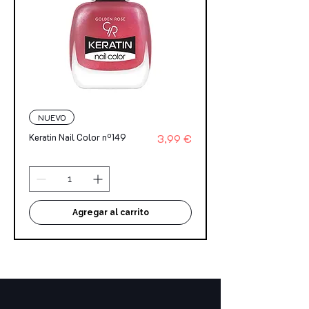
NUEVO
Precio
Keratin Nail Color nº149
3,99 €
Agregar al carrito