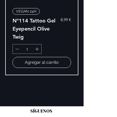
VEGAN 24H
Precio
8,99 €
Nº114 Tattoo Gel
Eyepencil Olive
Twig
Agregar al carrito
SÍGUENOS