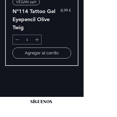
VEGAN 24H
Precio
8,99 €
Nº114 Tattoo Gel
Eyepencil Olive
Twig
Agregar al carrito
SÍGUENOS