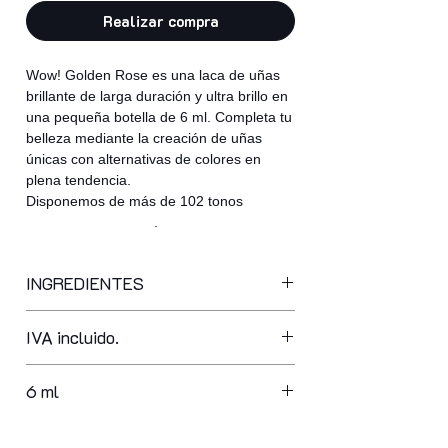
Realizar compra
Wow! Golden Rose es una laca de uñas
brillante de larga duración y ultra brillo en
una pequeña botella de 6 ml. Completa tu
belleza mediante la creación de uñas
únicas con alternativas de colores en
plena tendencia.
Disponemos de más de 102 tonos
.
INGREDIENTES
butyl acetate, ethyl acetate,
IVA incluido.
nitrocellulose, adipic acid/neopentyl
glycol/trimellitic anhydride copolymer,
acetyl tributyl citrate, isopropyl
6 ml
alcohol, acrylates copolymer,
stearalkonium bentonite