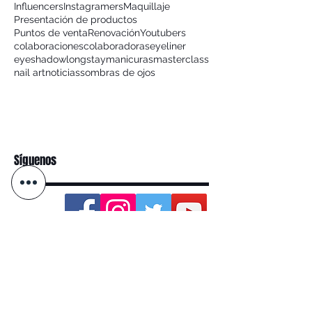
Influencers
Instagramers
Maquillaje
Presentación de productos
Puntos de venta
Renovación
Youtubers
colaboraciones
colaboradoras
eyeliner
eyeshadow
longstay
manicuras
masterclass
nail art
noticias
sombras de ojos
Síguenos
Categoria
Eventos
(4)
4 entradas
Tendencias
(0)
0 entradas